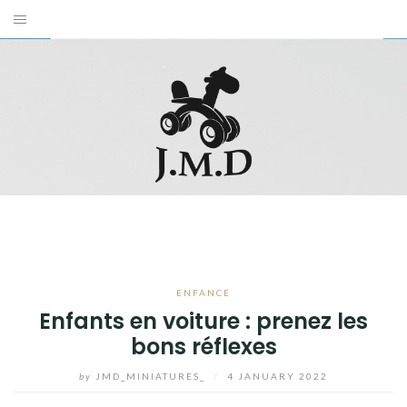
Skip
to
ENFANCE
content
JEUX ET JOUETS
LOISIRS
BLOG
ENFANCE
Enfants en voiture : prenez les
bons réflexes
by
JMD_MINIATURES_
/
4 JANUARY 2022